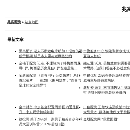
兆富
兆富配资
»
站点地图
最新文章
黑马配资 湖人不断致电库明加！报价仍远
牛盈服务中心 铜陵犁桥水镇“好
低于预期 球员本人愿与老鹰签短约
夏游人如织
金铺子配资 记者: 不理解为了捧梅西而羞
融证通 沃克: 英格兰确实需要
辱C罗, 梅西是历史最佳C罗也稳居第二
术思路, 但我们现在不必过度
宝聚荣配资 《青春同行·公益筑梦》系列
申银优配 2026齐鲁超级联赛
微纪录片——第2集《围网筑梦：“青春与
威海主场静待潍坊队
足球的安全结界”》
鑫配资 迪文: 末节我告诉兰德
打 关键时刻他就是这样做的
金牛财富 中加基金配置周报|国内通胀回
广信配资 王楚钦连冠统治力拉满
升，中东局势持续加剧
大赞天才, 媒体称他仅次于樊
钱投网 关于2026第一期男子精英青少年球
金股配资网 “我爱国图”
员大区训练营(2012年龄段)通知