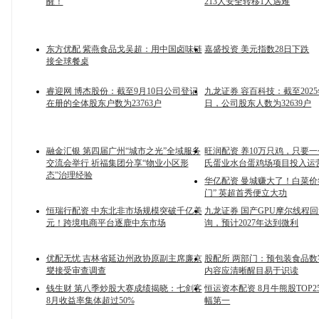
醒！
213人安全转移1人遇难
东方优配 紫燕食品戈吴超：用中国卤味链
嘉盛投资 美元指数28日下跌
接全球餐桌
睿迎网 博杰股份：截至9月10日公司登记
九龙证券 容百科技：截至2025
在册的全体股东户数为23763户
日，公司股东人数为32639户
融金汇银 第四届广州“城市之光”全域服务
旺润配资 养10万只鸡，只要一
交流会举行 祈福集团分享“物业小区形
氏蛋业水台蛋鸡场项目投入运
态”治理经验
华亿配资 曼城赚大了！白菜价
门” 英超首秀便立大功
恒瑞行配资 中东北非市场规模突破千亿美
九龙证券 国产GPU摩尔线程回
元！跨境电商平台逐鹿中东市场
询，预计2027年达到微利
优配无忧 吉林省延边州政协原副主席廉京
股配所 两部门：预包装食品
燮接受审查调查
内容应清晰醒目易于识读
钱生财 第八季炒股大赛成绩揭晓：七剑客
恒运资本配资 8月牛熊股TOP2
8月收益率集体超过50%
幅第一