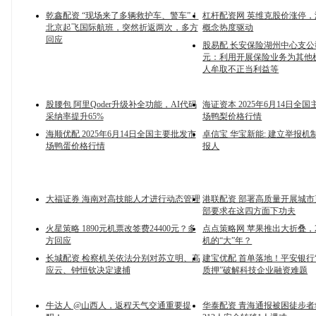
乾鑫配资 “现场来了多辆救护车、警车”！
杠杆配资网 英维克股价涨停
北京起飞国际航班，突然折返两次，多方
概念热度驱动
回应
股易配 长安保险湖州中心支公
元：利用开展保险业务为其他
人牟取不正当利益等
股腰包 阿里Qoder升级补全功能，AI代码
海证资本 2025年6月14日全
采纳率提升65%
场鸭梨价格行情
海顺优配 2025年6月14日全国主要批发市
卓信宝 华宝新能: 建立举报机
场鸭蛋价格行情
报人
大福证券 海南对高技能人才进行动态管理
港联配资 部署高质量开展城
部要求在这四方面下功夫
火星策略 1890元机票改签费24400元？多
点点策略网 苹果推出大折叠，2
方回应
机的“大”年？
长城配资 检察机关依法分别对苏立明、高
建宝优配 首单落地！平安银行
应云、钟恒钦决定逮捕
质押”破解科技企业融资难题
牛达人 @山西人，返程天气交通重要提
华泰配资 青海通报被困徒步