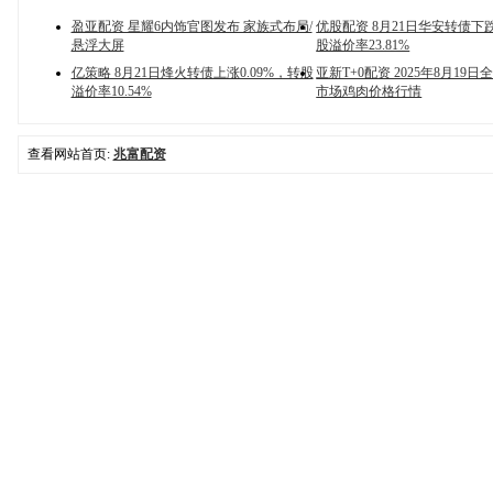
盈亚配资 星耀6内饰官图发布 家族式布局/
优股配资 8月21日华安转债下跌
悬浮大屏
股溢价率23.81%
亿策略 8月21日烽火转债上涨0.09%，转股
亚新T+0配资 2025年8月19
溢价率10.54%
市场鸡肉价格行情
查看网站首页:
兆富配资